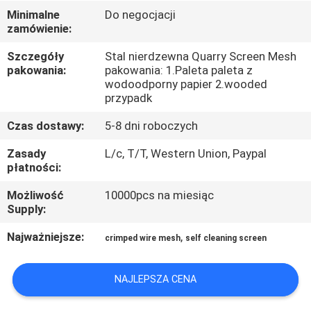
Minimalne
Do negocjacji
zamówienie:
KONTROLA
JAKOŚCI
Szczegóły
Stal nierdzewna Quarry Screen Mesh
pakowania:
pakowania: 1.Paleta paleta z
wodoodporny papier 2.wooded
SKONTAKTUJ
przypadk
SIĘ
Czas dostawy:
5-8 dni roboczych
Z
Zasady
L/c, T/T, Western Union, Paypal
płatności:
NAMI
Możliwość
10000pcs na miesiąc
Supply:
AKTUALNOŚCI
Najważniejsze:
,
crimped wire mesh
self cleaning screen
PRZYPADKI
NAJLEPSZA CENA
SITEMAP