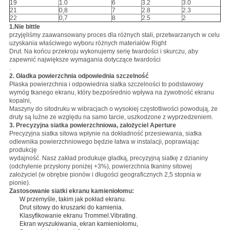
19
1.0
6
3.2
3.0
21
0,8
7
2.8
2.3
22
0,7
8
2.5
2
1.Nie bittle
przyjęliśmy zaawansowany proces dla różnych stali, przetwarzanych w celu
uzyskania właściwego wyboru różnych materiałów Right
Drut. Na końcu przekroju wykonujemy serię twardości i skurczu, aby
zapewnić największe wymagania dotyczące twardości
.
2. Gładka powierzchnia odpowiednia szczelność
Płaska powierzchnia i odpowiednia siatka szczelności to podstawowy
wymóg tkanego ekranu, który bezpośrednio wpływa na żywotność ekranu
kopalni,
Maszyny do sitodruku w wibracjach o wysokiej częstotliwości powodują, że
druty są luźne ze względu na samo tarcie, uszkodzone z wyprzedzeniem.
3. Precyzyjna siatka powierzchniowa, założyciel Aperture
Precyzyjna siatka sitowa wpłynie na dokładność przesiewania, siatka
odlewnika powierzchniowego będzie łatwa w instalacji, poprawiając
produkcję
wydajność.
Nasz zakład produkuje gładką, precyzyjną siatkę z dzianiny
(odchylenie przysłony poniżej +3%), powierzchnia tkaniny sitowej
założyciel (w obrębie pionów i długości geograficznych 2,5 stopnia w
pionie).
Zastosowanie siatki ekranu kamieniołomu:
W przemyśle, takim jak pokład ekranu.
Drut sitowy do kruszarki do kamienia.
Klasyfikowanie ekranu Trommel.Vibrating.
Ekran wyszukiwania, ekran kamieniołomu,