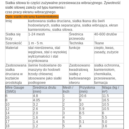
Siatka sitowa to części zużywalne przesiewacza wibracyjnego. Żywotność
siatki sitowej zależy od typu kamienia i
czas pracy ekranu wibracyjnego.
Opis siatki ekranu kamieniołomu
Imię
karbowana siatka druciana, siatka tkana dla świń
hodowlanych, siatka separacyjna, siatka wibrująca, ekran
kamieniołomu, siatka sitowa.
Siatka się
1-24 mesh
Średnica
40-600 drutów
liczy
przewodu
Szerokość
1 m - 5 m.
Technika
Tkane
Materiał
stal nierdzewna, stal
funkcje
ciepło, kwas,
węglowa, stal o wysokiej
zasady, zużycie
wytrzymałości i stal
ocynkowana
Zastosowana
świnie hodowlane do
Zastosowano
siatka ochronna,
siatka
maszyny do hodowli
kwadratową
kamieniołom,
druciana w
trzody chlewnej
siatkę z
chemikalia,
kształcie
stosowane jako siatki
karbowanego
przesiewanie,
prostokąta
podłogowe
otworu
farmacja
Wire Gauge
Średnica drutu
Mesh /
Przysłona
Waga (kg /
(SWG)
(mm)
Inch
(mm)
m²)
6
4.8
1
20.6
11.5
8
4.05
2
9
16.5
10
3.2
2
10
10.5
12
2.6
3
5.9
10.5
14
2.0
3
6.5
6
16
1.6
4
5
5.5
17
1.4
5
5.1
5.0
18
1.2
5
4
3.6