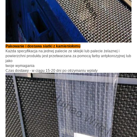
Pakowanie i dostawa siatki z kamieniołomu
Każda specyfikacja na jednej palecie ze sklejki lub palecie żelaznej i
powierzchni produktu jest przetwarzana za pomocą farby antykorozyjnej lub
jako
twoje wymagania
Czas dostawy - w ciągu 15-20 dni po otrzymaniu wpłaty