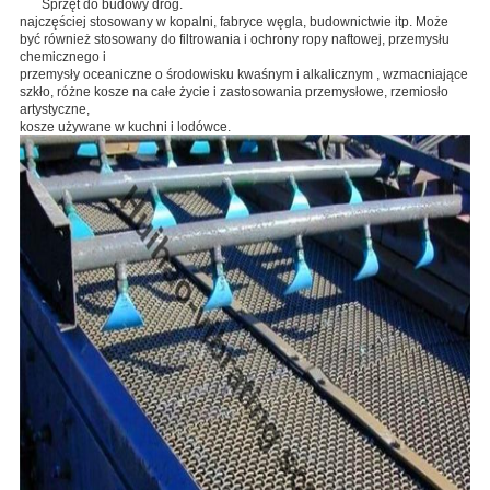
Sprzęt do budowy dróg.
najczęściej stosowany w kopalni, fabryce węgla, budownictwie itp. Może
być również stosowany do filtrowania i
ochrony ropy naftowej, przemysłu
chemicznego i
przemysły oceaniczne o
środowisku
kwaśnym i alkalicznym
, wzmacniające
szkło, różne kosze na całe życie i zastosowania przemysłowe,
rzemiosło
artystyczne,
kosze używane w kuchni i lodówce.