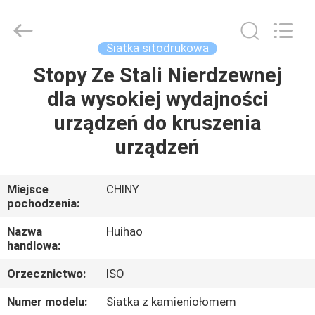
Huihao
Hardware
Mesh
Product
Limited.
Siatka sitodrukowa
All
Rights
Reserved.
Stopy Ze Stali Nierdzewnej
DO
dla wysokiej wydajności
DOMU
urządzeń do kruszenia
PRODUKTY
urządzeń
O
Miejsce
CHINY
pochodzenia:
NAS
Nazwa
Huihao
handlowa:
WYCIECZKA
Orzecznictwo:
ISO
PO
FABRYCE
Numer modelu:
Siatka z kamieniołomem