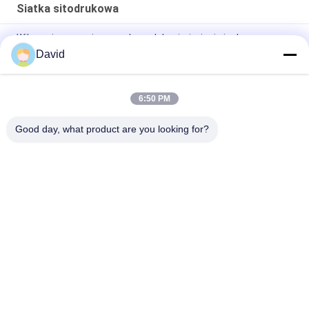
Siatka sitodrukowa
Wibracyjny przesiewacz do wydobycia żwiru i piasku
krzemionkowego do płukania piasku
David
Rodzaj projektu Ekran przeciwblokowy
6:50 PM
Antyzapychająca się stalowa siatka przesiewająca do
kruszarki kamienia
Good day, what product are you looking for?
popularne kategorie
Wszystko
Samoprzylepne 
Kołki Kotwiące 
Izolacyjne Szpilki
Izolacji
Metalowe Siatki 
Architektoniczna 
Drapery
Siatka Druciana
Podkładki Do Płyt 
Szpilki Do Spawania 
Tylnych Płytek
Kręgli