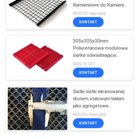
Kamieniowe do Kamienia
Kamieniołomów
MOQ:Do negocjacji
Urządzenia Kruszcowe
KONTAKT
305x305x30mm
Poliuretanowa modułowa
siatka odwadniająca
Mocowanie za pomocą
MOQ:10 SZT.
PU Blot
KONTAKT
Siatki siatki ekranowanej
drutem stalowym lekkim
jako agregatowe
materiały do ​​sitodruku
MOQ:Do negocjacji
KONTAKT