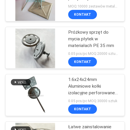
MOQ:10000 zestawów metalowego wieszaka samoprzylepnego do izolacji budynków
PRIVACY
KONTAKT
62
POLICY
Podkładki do płyt
Próżkowy sprzęt do
mycia płytek w
tylnych płytek
materiałach PE 35 mm
0.05 pcs/pc MOQ:20000 sztuk Powder Akcjonujący płytki podłogowe płytki płytkowe
KONTAKT
1.6x24x24mm
209
Aluminiowe kołki
Szpilki do spawania
izolacyjne perforowane
samoprzylepne do
0.05 pcs/pc MOQ:30000 sztuk
kręgli
mocowania izolacji ścian
KONTAKT
zewnętrznych
Łatwe zainstalowanie