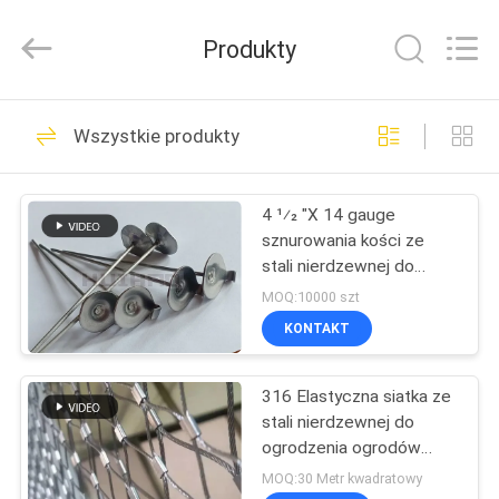
Huihao
Hardware
Mesh
Produkty
Product
Limited.
All
Rights
Reserved.
DO
137
Wszystkie produkty
DOMU
Samoprzylepne
izolacyjne szpilki
4 1⁄2 "X 14 gauge
PRODUKTY
sznurowania kości ze
stali nierdzewnej do
O
mocowania izolacji
MOQ:10000 szt
wyjmowane osłony
NAS
KONTAKT
162
Kołki kotwiące
316 Elastyczna siatka ze
WYCIECZKA
stali nierdzewnej do
PO
izolacji
ogrodzenia ogrodów
zoologicznych
FABRYCE
MOQ:30 Metr kwadratowy