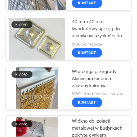
KONTAKT
KONTROLA
40 mmx40 mm
JAKOŚCI
113
kwadratowy sprzęg do
zamykania szybkości do
Metalowe siatki
SKONTAKTUJ
mocowania kotwiców
MOQ:Do negocjacji
Drapery
izolacyjnych
SIĘ
KONTAKT
Z
Włóczęga przegrody
NAMI
Aluminium łańcuch
zasłony kolorów
113
AKTUALNOŚCI
MOQ:10 metrów kwadratowych aluminiowych zasłon łańcuchowych
Architektoniczna
KONTAKT
PRZYPADKI
siatka druciana
Włókno do izolacji
metalowej w budynkach
SITEMAP
pokryte cynkiem