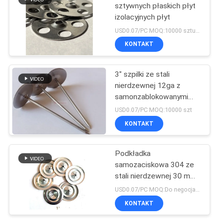
sztywnych płaskich płyt
izolacyjnych płyt
4
USD0.07/PC MOQ:10000 sztuk Łatwo zainstalować sztywne płaskie pralki
maszyna do
KONTAKT
spawania szpilkami
3" szpilki ze stali
nierdzewnej 12ga z
samonzablokowanymi
pralkami do mocowania
USD0.07/PC MOQ:10000 szt
koca lub wyjmowanej
KONTAKT
52
podkładki
Szkło laminowane
Podkładka
samozaciskowa 304 ze
tkaniną
stali nierdzewnej 30 mm
Do samoprzylepnych
USD0.07/PC MOQ:Do negocjacji
szpilek izolacyjnych
KONTAKT