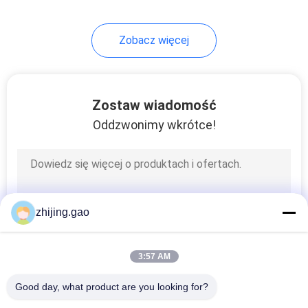
103
Zobacz więcej
Metalowa siatka
pierścieniowa
Zostaw wiadomość
Oddzwonimy wkrótce!
70
Klipsy do paneli
zhijing.gao
słonecznych
3:57 AM
Good day, what product are you looking for?