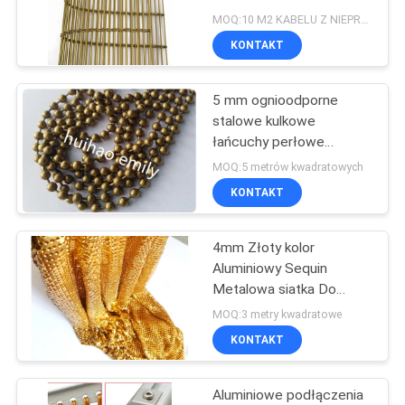
MOQ:10 M2 KABELU Z NIEPRAWDZONOŚCIEM Metalowy Dekoracyjny Zestaw Zębaty
PRIVACY
KONTAKT
62
POLICY
Podkładki do płyt
5 mm ognioodporne
stalowe kulkowe
tylnych płytek
łańcuchy perłowe
zasłony do przegrody
MOQ:5 metrów kwadratowych
wewnętrznej
KONTAKT
4mm Złoty kolor
209
Aluminiowy Sequin
Szpilki do spawania
Metalowa siatka Do
dekoracji hotelowej
MOQ:3 metry kwadratowe
kręgli
KONTAKT
Aluminiowe podłączenia