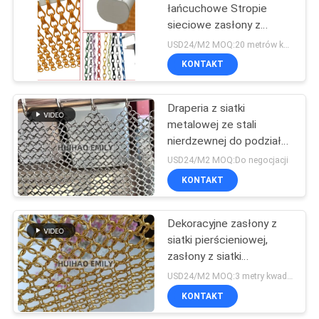
łańcuchowe Stropie
sieciowe zasłony z
4
podwójnymi hakami
USD24/M2 MOQ:20 metrów kwadratowych
maszyna do
KONTAKT
spawania szpilkami
Draperia z siatki
metalowej ze stali
nierdzewnej do podziału
pomieszczeń
USD24/M2 MOQ:Do negocjacji
KONTAKT
52
Szkło laminowane
Dekoracyjne zasłony z
siatki pierścieniowej,
tkaniną
zasłony z siatki
metalowej w kolorach
USD24/M2 MOQ:3 metry kwadratowe
niestandardowych
KONTAKT