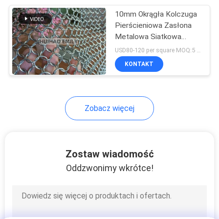
10mm Okrągła Kolczuga
103
Pierścieniowa Zasłona
Metalowa siatka
Metalowa Siatkowa
Kurtyna do Dekoracji
USD80-120 per square MOQ:5 kwadratowych
pierścieniowa
Hotelu
KONTAKT
Zobacz więcej
70
Klipsy do paneli
Zostaw wiadomość
słonecznych
Oddzwonimy wkrótce!