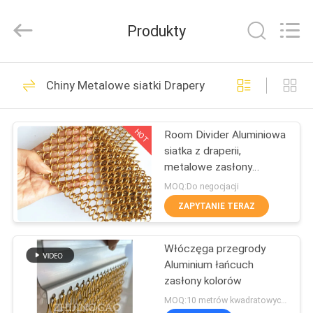
Huihao
Hardware
Mesh
Produkty
Product
Limited.
All
Rights
Reserved.
DO
137
Chiny Metalowe siatki Drapery
DOMU
Samoprzylepne
izolacyjne szpilki
HOT
Room Divider Aluminiowa
PRODUKTY
siatka z draperii,
metalowe zasłony
O
łańcuchowe z
MOQ:Do negocjacji
miedzianym kolorem
NAS
ZAPYTANIE TERAZ
162
Kołki kotwiące
Włóczęga przegrody
WYCIECZKA
Aluminium łańcuch
PO
izolacji
zasłony kolorów
FABRYCE
MOQ:10 metrów kwadratowych aluminiowych zasłon łańcuchowych