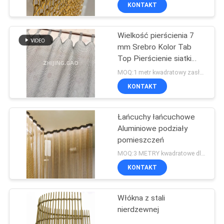
KONTAKT
KONTROLA
Wielkość pierścienia 7
JAKOŚCI
113
mm Srebro Kolor Tab
Top Pierścienie siatki
Metalowe siatki
SKONTAKTUJ
zasłony
MOQ:1 metr kwadratowy zasłony z siatki srebrnej
Drapery
SIĘ
KONTAKT
Z
Łańcuchy łańcuchowe
NAMI
Aluminiowe podziały
pomieszczeń
113
AKTUALNOŚCI
MOQ:3 METRY kwadratowe dla aluminium
Architektoniczna
KONTAKT
PRZYPADKI
siatka druciana
Włókna z stali
nierdzewnej
SITEMAP