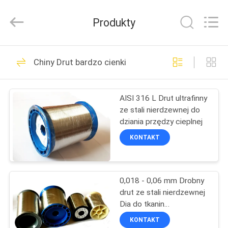
Huihao
Hardware
Mesh
Produkty
Product
Limited.
All
Rights
Reserved.
DO
137
Chiny Drut bardzo cienki
DOMU
Samoprzylepne
izolacyjne szpilki
AISI 316 L Drut ultrafinny
PRODUKTY
ze stali nierdzewnej do
dziania przędzy cieplnej
O
KONTAKT
NAS
162
Kołki kotwiące
0,018 - 0,06 mm Drobny
WYCIECZKA
drut ze stali nierdzewnej
PO
izolacji
Dia do tkanin
termicznych
FABRYCE
KONTAKT