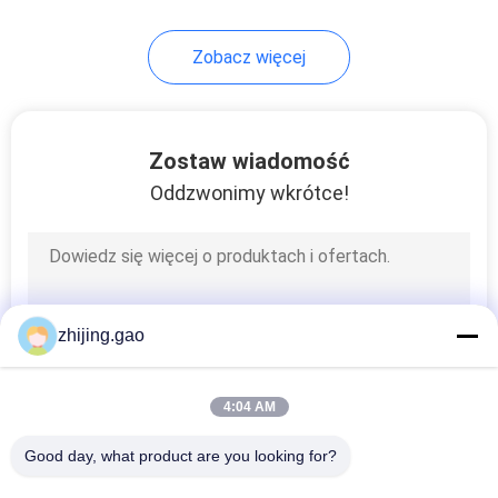
103
Zobacz więcej
Metalowa siatka
pierścieniowa
Zostaw wiadomość
Oddzwonimy wkrótce!
70
Klipsy do paneli
zhijing.gao
słonecznych
4:04 AM
Good day, what product are you looking for?
Wszystko