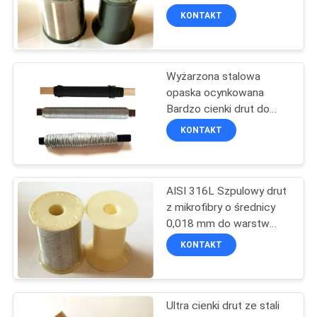
0,03 mm do
KONTAKT
przewodzących
PRIVACY
przędzonych przędz
62
POLICY
mieszanych
Podkładki do płyt
Wyżarzona stalowa
opaska ocynkowana
tylnych płytek
Bardzo cienki drut do
mocowania kotwy
KONTAKT
izolacyjnej
AISI 316L Szpulowy drut
209
z mikrofibry o średnicy
Szpilki do spawania
0,018 mm do warstw
izolacyjnych
KONTAKT
kręgli
Ultra cienki drut ze stali