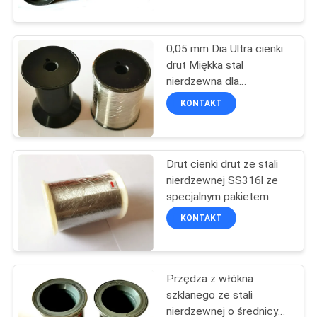
KONTROLA
0,05 mm Dia Ultra cienki
JAKOŚCI
113
drut Miękka stal
nierdzewna dla
Metalowe siatki
przemysłu
SKONTAKTUJ
KONTAKT
Drapery
petrochemicznego
SIĘ
Z
Drut cienki drut ze stali
NAMI
nierdzewnej SS316l ze
specjalnym pakietem
113
szpul z tworzywa
AKTUALNOŚCI
KONTAKT
sztucznego
Architektoniczna
PRZYPADKI
siatka druciana
Przędza z włókna
szklanego ze stali
SITEMAP
nierdzewnej o średnicy