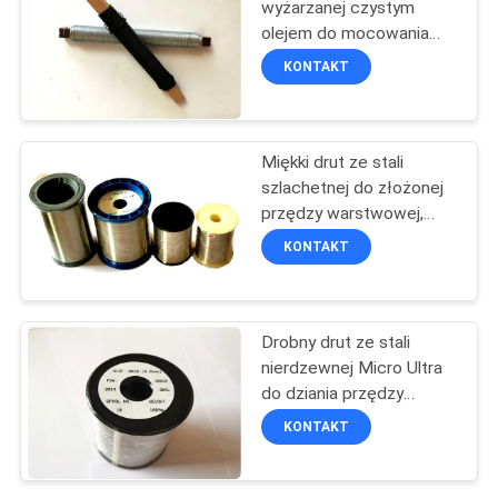
wyżarzanej czystym
olejem do mocowania
4
koca izolacyjnego
KONTAKT
maszyna do
spawania szpilkami
Miękki drut ze stali
szlachetnej do złożonej
przędzy warstwowej,
1009 g na szpulę
KONTAKT
52
Szkło laminowane
Drobny drut ze stali
nierdzewnej Micro Ultra
tkaniną
do dziania przędzy
termicznej
KONTAKT