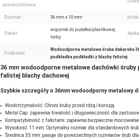
Grubo
powierzchniowa:
Rozmiar:
36 mm x 10 mm
próbk
wspornik do pudełka/plastikowej
Pakiet:
Aplika
torby
Wodoodporna metalowa śruba dekarska 
Podkreślić:
podkładka podkładki z blachy falistej
36 mm wodoodporne metalowe dachówki śruby p
falistej blachy dachowej
Szybkie szczegóły o 36mm wodoodporny metalowy d
Wodotrzymałość: Chroni śruby przed rdzą i korozją.
Metal Cap: zapewnia trwałość i długowieczność dla zastos
Kompatybilność z falistami: zapewnia bezpieczne mocowanie
Wysokość 11 mm: Optymalny rozmiar dla standardowych śru
Średnica 35 mm: pasuje do powszechnych rozmiarów śrub dla