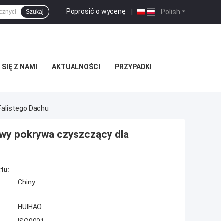
Poprosić o wycenę
|
Polish
Szukaj
SIĘ Z NAMI
AKTUALNOŚCI
PRZYPADKI
alistego Dachu
y pokrywa czyszczący dla
tu:
Chiny
:
HUIHAO