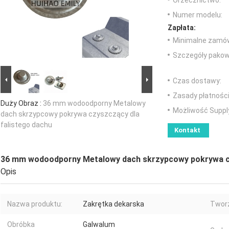
Orzecznictwo:
Numer modelu:
Zapłata:
Minimalne zamów
Szczegóły pakow
Czas dostawy:
Zasady płatności
Duży Obraz :
36 mm wodoodporny Metalowy
Możliwość Suppl
dach skrzypcowy pokrywa czyszczący dla
falistego dachu
Kontakt
36 mm wodoodporny Metalowy dach skrzypcowy pokrywa cz
Opis
Nazwa produktu:
Zakrętka dekarska
Twor
Obróbka
Galwalum