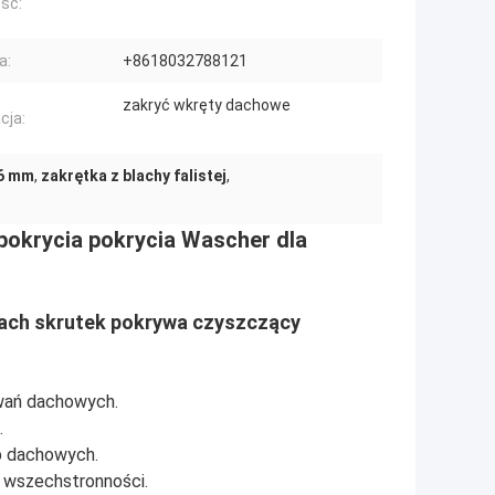
ść:
a:
+8618032788121
zakryć wkręty dachowe
cja:
36 mm
,
zakrętka z blachy falistej
,
okrycia pokrycia Wascher dla
ach skrutek pokrywa czyszczący
owań dachowych.
.
b dachowych.
 wszechstronności.