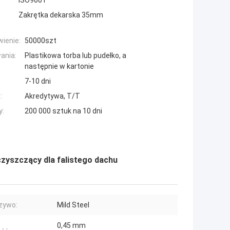
ISO9001
Zakrętka dekarska 35mm
ienie:
50000szt
ania:
Plastikowa torba lub pudełko, a
następnie w kartonie
7-10 dni
:
Akredytywa, T/T
y:
200 000 sztuk na 10 dni
yszczący dla falistego dachu
zywo:
Mild Steel
0,45 mm