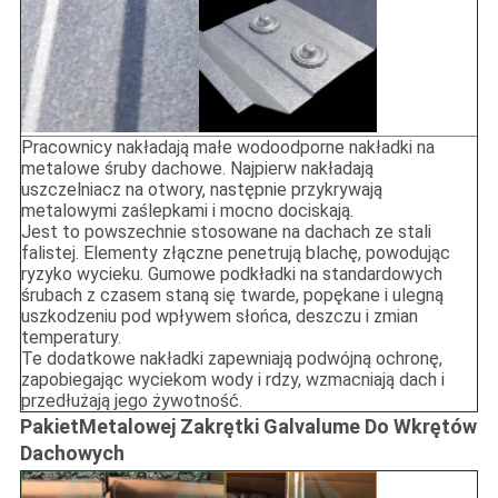
Pracownicy nakładają małe wodoodporne nakładki na
metalowe śruby dachowe. Najpierw nakładają
uszczelniacz na otwory, następnie przykrywają
metalowymi zaślepkami i mocno dociskają.
Jest to powszechnie stosowane na dachach ze stali
falistej. Elementy złączne penetrują blachę, powodując
ryzyko wycieku. Gumowe podkładki na standardowych
śrubach z czasem staną się twarde, popękane i ulegną
uszkodzeniu pod wpływem słońca, deszczu i zmian
temperatury.
Te dodatkowe nakładki zapewniają podwójną ochronę,
zapobiegając wyciekom wody i rdzy, wzmacniają dach i
przedłużają jego żywotność.
Pakiet
Metalowej Zakrętki Galvalume Do Wkrętów
Dachowych