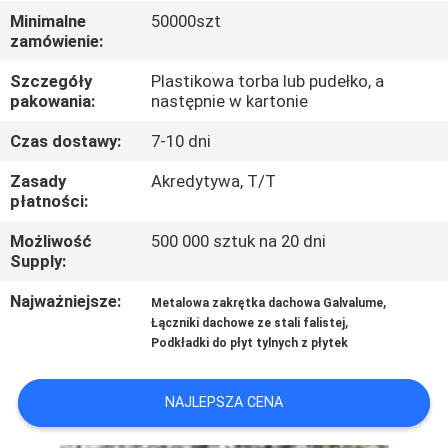
Minimalne
50000szt
zamówienie:
KONTROLA
JAKOŚCI
Szczegóły
Plastikowa torba lub pudełko, a
pakowania:
następnie w kartonie
SKONTAKTUJ
Czas dostawy:
7-10 dni
SIĘ
Zasady
Akredytywa, T/T
płatności:
Z
Możliwość
500 000 sztuk na 20 dni
NAMI
Supply:
Najważniejsze:
,
Metalowa zakrętka dachowa Galvalume
AKTUALNOŚCI
,
Łączniki dachowe ze stali falistej
Podkładki do płyt tylnych z płytek
PRZYPADKI
NAJLEPSZA CENA
SITEMAP