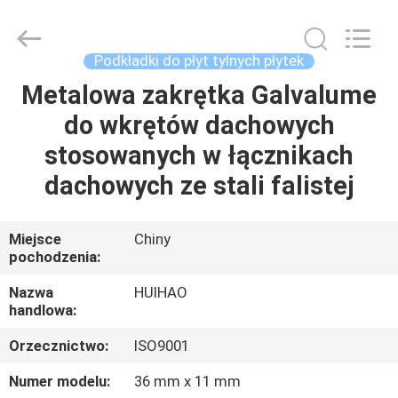
Huihao
Hardware
Mesh
Product
Limited.
Podkładki do płyt tylnych płytek
All
Rights
Reserved.
Metalowa zakrętka Galvalume
DO
do wkrętów dachowych
DOMU
stosowanych w łącznikach
PRODUKTY
dachowych ze stali falistej
O
Miejsce
Chiny
pochodzenia:
NAS
Nazwa
HUIHAO
handlowa:
WYCIECZKA
Orzecznictwo:
ISO9001
PO
FABRYCE
Numer modelu:
36 mm x 11 mm