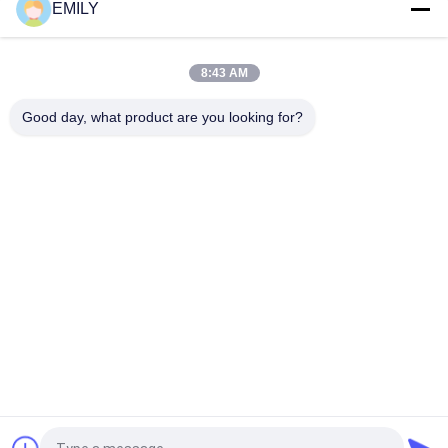
Próżkowy sprzęt do mycia płytek w materiałach PE 35 mm
EMILY
Łatwe zainstalowanie sztywnych płaskich płyt izolacyjnych
płyt
8:43 AM
Galwanizowane złote pralki do płytek z pianki 1-1/4"
Good day, what product are you looking for?
popularne kategorie
Wszystko
Samoprzylepne 
Kołki Kotwiące 
Izolacyjne Szpilki
Izolacji
Metalowe Siatki 
Architektoniczna 
Drapery
Siatka Druciana
Podkładki Do Płyt 
Szpilki Do Spawania 
Tylnych Płytek
Kręgli
Maszyna Do 
Szkło Laminowane 
Spawania Szpilkami
Tkaniną