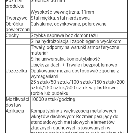
Rozmiar
Średnica: 36 mm
produktu
Wysokość wewnętrzna: 11mm
Tworzywo
Stal miękka, stal nierdzewna
Obróbka
Galvalume, ocynkowane, polerowane
powierzchni
Cechy
Szybka naprawa bez demontażu
Silna hydroizolacja i zapobieganie wyciekom
Trwały, odporny na warunki atmosferyczne
materiał
Silna uniwersalna kompatybilność
Upiększa dach + Trwale i bezproblemowo
Uszczelka
Opakowanie można dostosować zgodnie z
wymaganiami
25 sztuk/50 sztuk/100 sztuk/150 sztuk/200
sztuk/250 sztuk/500 sztuk w plastikowej
torbie lub pudełku
Możliwości
10000 sztuk/godzinę
dostaw
Aplikacja
Kompatybilny z większością metalowych
wkrętów dachowych: Rozmiar pasujący do
standardowych metalowych elementów
złącznych dachowych stosowanych w