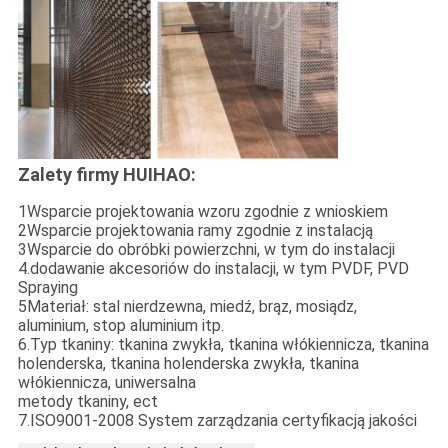
Zalety firmy HUIHAO:
1Wsparcie projektowania wzoru zgodnie z wnioskiem
2Wsparcie projektowania ramy zgodnie z instalacją
3Wsparcie do obróbki powierzchni, w tym do instalacji
4.dodawanie akcesoriów do instalacji, w tym PVDF, PVD
Spraying
5Materiał: stal nierdzewna, miedź, brąz, mosiądz,
aluminium, stop aluminium itp.
6.Typ tkaniny: tkanina zwykła, tkanina włókiennicza, tkanina
holenderska, tkanina holenderska zwykła, tkanina
włókiennicza, uniwersalna
metody tkaniny, ect
7.ISO9001-2008 System zarządzania certyfikacją jakości