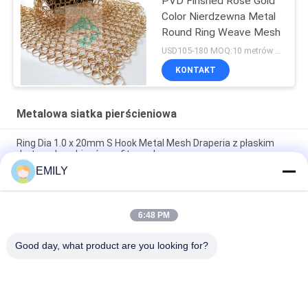
PVD Finshed Rose Gold
Color Nierdzewna Metal
Round Ring Weave Mesh
USD105-180 MOQ:10 metrów kwadratowych
KONTAKT
Metalowa siatka pierścieniowa
Ring Dia 1.0 x 20mm S Hook Metal Mesh Draperia z płaskim
drutem do zabiegów sufitowych
EMILY
Złote kolorowe spawane stalowe zasłony z siatki do dekoracji
hoteli
6:48 PM
Wyroby z stali nierdzewnej z łańcuchem poczty metalowej
0,53x3,81 mm
Good day, what product are you looking for?
popularne kategorie
Wszystko