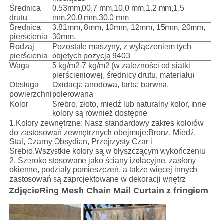
Średnica
0.53mm,00,7 mm,10,0 mm,1.2 mm,1.5
drutu
mm,20,0 mm,30,0 mm
Średnica
3.81mm, 8mm, 10mm, 12mm, 15mm, 20mm,
pierścienia
30mm.
Rodzaj
Pozostałe maszyny, z wyłączeniem tych
pierścienia
objętych pozycją 9403
Waga
5 kg/m2-7 kg/m2 (w zależności od siatki
pierścieniowej, średnicy drutu, materiału)
Obsługa
Oxidacja anodowa, farba barwna,
powierzchni
polerowana
Kolor
Srebro, złoto, miedź lub naturalny kolor, inne
kolory są również dostępne
1.Kolory zewnętrzne: Nasz standardowy zakres kolorów
do zastosowań zewnętrznych obejmuje:Bronz, Miedź,
Stal, Czarny Obsydian, Przejrzysty Czar i
Srebro.Wszystkie kolory są w błyszczącym wykończeniu
2. Szeroko stosowane jako ściany izolacyjne, zasłony
okienne, podziały pomieszczeń, a także więcej innych
zastosowań są zaprojektowane w dekoracji wnętrz
Zdjęcie
Ring Mesh Chain Mail Curtain z fringiem