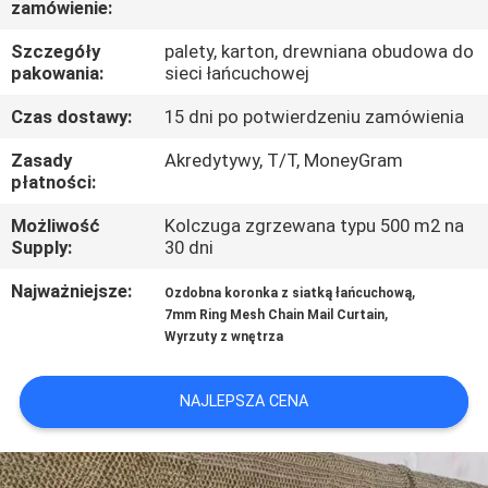
zamówienie:
KONTROLA
Szczegóły
palety, karton, drewniana obudowa do
pakowania:
sieci łańcuchowej
JAKOŚCI
Czas dostawy:
15 dni po potwierdzeniu zamówienia
SKONTAKTUJ
Zasady
Akredytywy, T/T, MoneyGram
płatności:
SIĘ
Możliwość
Kolczuga zgrzewana typu 500 m2 na
Z
Supply:
30 dni
NAMI
Najważniejsze:
,
Ozdobna koronka z siatką łańcuchową
,
7mm Ring Mesh Chain Mail Curtain
AKTUALNOŚCI
Wyrzuty z wnętrza
NAJLEPSZA CENA
PRZYPADKI
SITEMAP