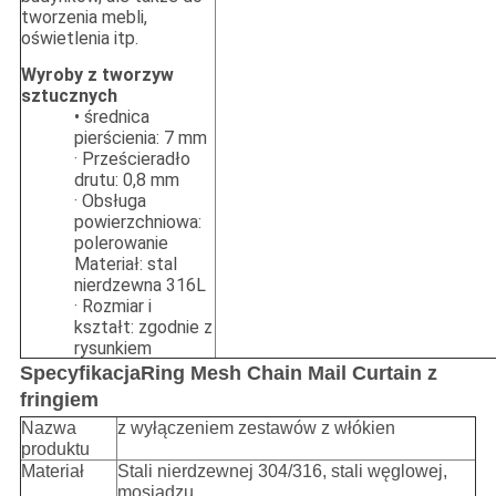
tworzenia mebli,
oświetlenia itp.
Wyroby z tworzyw
sztucznych
• średnica
pierścienia: 7 mm
· Prześcieradło
drutu: 0,8 mm
· Obsługa
powierzchniowa:
polerowanie
Materiał: stal
nierdzewna 316L
· Rozmiar i
kształt: zgodnie z
rysunkiem
Specyfikacja
Ring Mesh Chain Mail Curtain z
fringiem
Nazwa
z wyłączeniem zestawów z włókien
produktu
Materiał
Stali nierdzewnej 304/316, stali węglowej,
mosiądzu