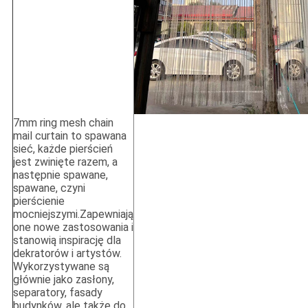
7mm ring mesh chain
mail curtain to spawana
sieć, każde pierścień
jest zwinięte razem, a
następnie spawane,
spawane, czyni
pierścienie
mocniejszymi.Zapewniają
one nowe zastosowania i
stanowią inspirację dla
dekratorów i artystów.
Wykorzystywane są
głównie jako zasłony,
separatory, fasady
budynków, ale także do