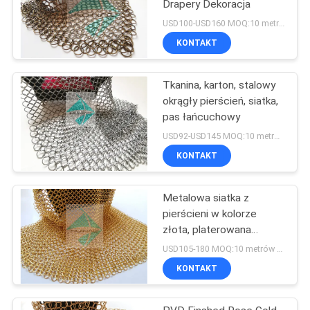
Drapery Dekoracja
USD100-USD160 MOQ:10 metrów kwadratowych
KONTAKT
Tkanina, karton, stalowy
okrągły pierścień, siatka,
pas łańcuchowy
USD92-USD145 MOQ:10 metrów kwadratowych
KONTAKT
Metalowa siatka z
pierścieni w kolorze
złota, platerowana
elektrolitycznie
USD105-180 MOQ:10 metrów kwadratowych
KONTAKT