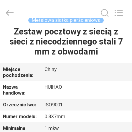
Huihao
Hardware
Mesh
Product
Limited.
Metalowa siatka pierścieniowa
All
Rights
Reserved.
Zestaw pocztowy z siecią z
DO
sieci z niecodziennego stali 7
DOMU
mm z obwodami
PRODUKTY
Miejsce
Chiny
pochodzenia:
O
NAS
Nazwa
HUIHAO
handlowa:
Orzecznictwo:
ISO9001
WYCIECZKA
PO
Numer modelu:
0.8X7mm
FABRYCE
Minimalne
1 mkw