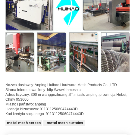
Nazwa dostawcy: Anping Huihao Hardware Mesh Products Co., LTD
Strona internetowa firmy: http://www.hhmesh.cn
Adres fizyczny: 300 m wanggezhuang ST, miasto anping, prowincja Hebei,
Chiny 053600
Miasto i państwo: anping
Licencja biznesowa: 91131125060474443D
Kod kredytu socjalnego: 91131125060474443D
metal mesh screen
metal mesh curtains