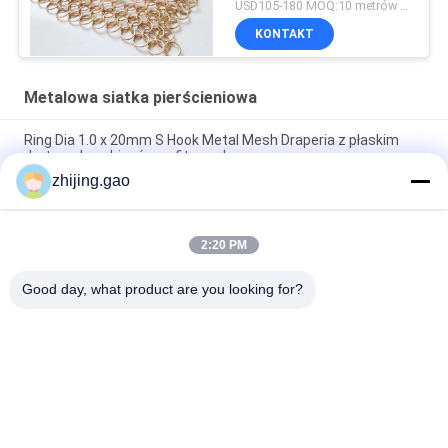
USD105-180 MOQ:10 metrów kwadratowych
KONTAKT
Metalowa siatka pierścieniowa
Ring Dia 1.0 x 20mm S Hook Metal Mesh Draperia z płaskim
drutem do zabiegów sufitowych
zhijing.gao
Złote kolorowe spawane stalowe zasłony z siatki do dekoracji
hoteli
2:20 PM
Wyroby z stali nierdzewnej z łańcuchem poczty metalowej
0,53x3,81 mm
Good day, what product are you looking for?
popularne kategorie
Wszystko
Samoprzylepne 
Kołki Kotwiące 
Izolacyjne Szpilki
Izolacji
Metalowe Siatki 
Architektoniczna 