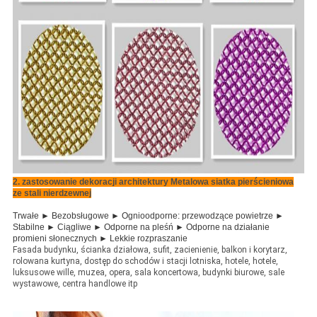
2. zastosowanie dekoracji architektury Metalowa siatka pierścieniowa
ze stali nierdzewnej
Trwałe ► Bezobsługowe ►
Ognioodporne:
przewodzące powietrze ►
Stabilne ► Ciągliwe ► Odporne na pleśń ► Odporne na działanie
promieni słonecznych ► Lekkie rozpraszanie
Fasada budynku, ścianka działowa, sufit, zacienienie, balkon i korytarz,
rolowana kurtyna, dostęp do schodów i stacji lotniska, hotele, hotele,
luksusowe wille, muzea, opera, sala koncertowa, budynki biurowe, sale
wystawowe, centra handlowe itp