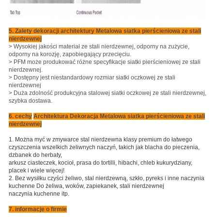
5. Zalety dekoracji architektury Metalowa siatka pierścieniowa ze stali
nierdzewnej
> Wysokiej jakości materiał ze stali nierdzewnej, odporny na zużycie,
odporny na korozję, zapobiegający przecięciu.
> PFM może produkować różne specyfikacje siatki pierścieniowej ze stali
nierdzewnej.
> Dostępny jest niestandardowy rozmiar siatki oczkowej ze stali
nierdzewnej
> Duża zdolność produkcyjna stalowej siatki oczkowej ze stali nierdzewnej,
szybka dostawa.
6. cechy
Architektura Dekoracja Metalowa siatka pierścieniowa ze stali
nierdzewnej
1. Można myć w zmywarce stal nierdzewna klasy premium do łatwego
czyszczenia wszelkich żeliwnych naczyń, takich jak blacha do pieczenia,
dzbanek do herbaty,
arkusz ciasteczek, kocioł, prasa do tortilli, hibachi, chleb kukurydziany,
placek i wiele więcej!
2. Bez wysiłku czyści żeliwo, stal nierdzewną, szkło, pyreks i inne naczynia
kuchenne
Do żeliwa, woków, zapiekanek, stali nierdzewnej
naczynia kuchenne itp.
7. informacje o firmie