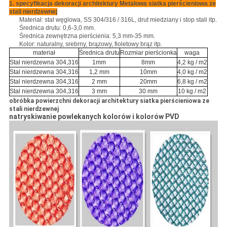
1. specyfikacja dekoracji architektury Metalowa siatka pierścieniowa ze
stali nierdzewnej
Materiał: stal węglowa, SS 304/316 / 316L, drut miedziany i stop stali itp.
Średnica drutu: 0,6-3,0 mm.
Średnica zewnętrzna pierścienia: 5,3 mm-35 mm.
Kolor: naturalny, srebrny, brązowy, fioletowy brąz itp.
materiał
Średnica drutu
Rozmiar pierścionka
waga
Stal nierdzewna 304,316
1mm
8mm
4,2 kg / m2
Stal nierdzewna 304,316
1,2 mm
10mm
4,0 kg / m2
Stal nierdzewna 304,316
2 mm
20mm
6,8 kg / m2
Stal nierdzewna 304,316
3 mm
30 mm
10 kg / m2
obróbka powierzchni dekoracji architektury siatka pierścieniowa ze
stali nierdzewnej
natryskiwanie powlekanych kolorów i kolorów PVD