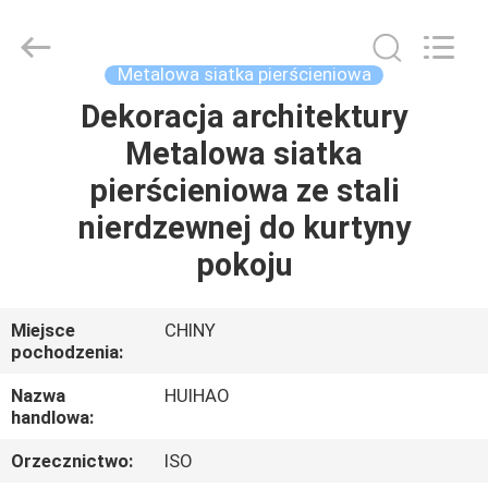
Huihao
Hardware
Mesh
Product
Limited.
Metalowa siatka pierścieniowa
All
Rights
Reserved.
Dekoracja architektury
DO
Metalowa siatka
DOMU
pierścieniowa ze stali
PRODUKTY
nierdzewnej do kurtyny
pokoju
O
NAS
Miejsce
CHINY
pochodzenia:
WYCIECZKA
Nazwa
HUIHAO
handlowa:
PO
Orzecznictwo:
ISO
FABRYCE