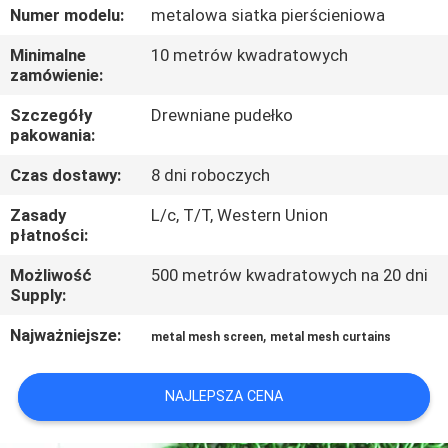
Numer modelu:
metalowa siatka pierścieniowa
KONTROLA
Minimalne
10 metrów kwadratowych
zamówienie:
JAKOŚCI
Szczegóły
Drewniane pudełko
pakowania:
SKONTAKTUJ
SIĘ
Czas dostawy:
8 dni roboczych
Z
Zasady
L/c, T/T, Western Union
płatności:
NAMI
Możliwość
500 metrów kwadratowych na 20 dni
Supply:
AKTUALNOŚCI
Najważniejsze:
,
metal mesh screen
metal mesh curtains
PRZYPADKI
NAJLEPSZA CENA
SITEMAP