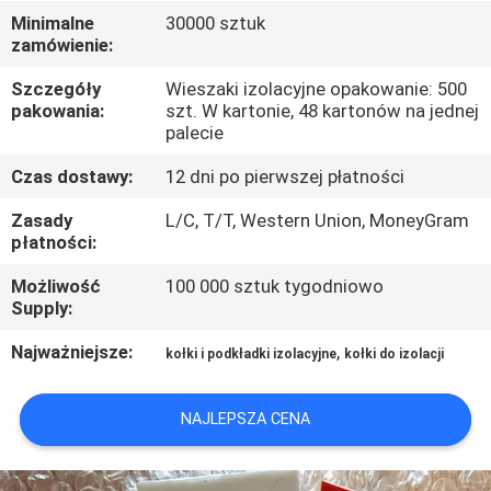
Minimalne
30000 sztuk
zamówienie:
KONTROLA
JAKOŚCI
Szczegóły
Wieszaki izolacyjne opakowanie: 500
pakowania:
szt. W kartonie, 48 kartonów na jednej
palecie
SKONTAKTUJ
Czas dostawy:
12 dni po pierwszej płatności
SIĘ
Zasady
L/C, T/T, Western Union, MoneyGram
Z
płatności:
NAMI
Możliwość
100 000 sztuk tygodniowo
Supply:
AKTUALNOŚCI
Najważniejsze:
,
kołki i podkładki izolacyjne
kołki do izolacji
PRZYPADKI
NAJLEPSZA CENA
SITEMAP