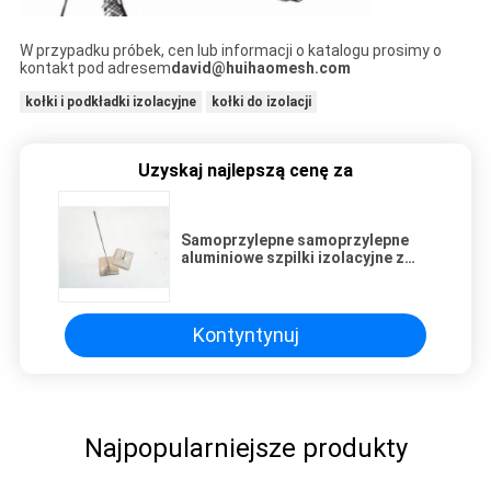
W przypadku próbek, cen lub informacji o katalogu prosimy o
kontakt pod adresem
david@huihaomesh.com
kołki i podkładki izolacyjne
kołki do izolacji
Uzyskaj najlepszą cenę za
Samoprzylepne samoprzylepne
aluminiowe szpilki izolacyjne z
63.5mm Fix Heat Insulating
Material
Kontyntynuj
Najpopularniejsze produkty