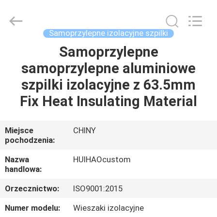
Huihao
Hardware
Mesh
Product
Limited.
Samoprzylepne izolacyjne szpilki
All
Rights
Reserved.
Samoprzylepne
DO
samoprzylepne aluminiowe
DOMU
szpilki izolacyjne z 63.5mm
PRODUKTY
Fix Heat Insulating Material
O
Miejsce
CHINY
pochodzenia:
NAS
Nazwa
HUIHAOcustom
handlowa:
WYCIECZKA
Orzecznictwo:
ISO9001:2015
PO
FABRYCE
Numer modelu:
Wieszaki izolacyjne