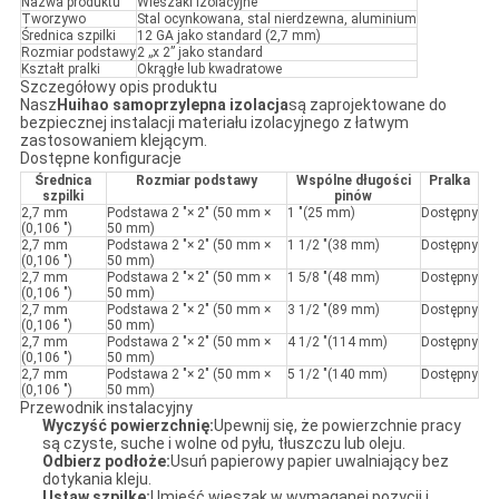
Nazwa produktu
Wieszaki izolacyjne
Tworzywo
Stal ocynkowana, stal nierdzewna, aluminium
Średnica szpilki
12 GA jako standard (2,7 mm)
Rozmiar podstawy
2 „x 2” jako standard
Kształt pralki
Okrągłe lub kwadratowe
Szczegółowy opis produktu
Nasz
Huihao samoprzylepna izolacja
są zaprojektowane do
bezpiecznej instalacji materiału izolacyjnego z łatwym
zastosowaniem klejącym.
Dostępne konfiguracje
Średnica
Rozmiar podstawy
Wspólne długości
Pralka
szpilki
pinów
2,7 mm
Podstawa 2 "× 2" (50 mm ×
1 "(25 mm)
Dostępny
(0,106 ")
50 mm)
2,7 mm
Podstawa 2 "× 2" (50 mm ×
1 1/2 "(38 mm)
Dostępny
(0,106 ")
50 mm)
2,7 mm
Podstawa 2 "× 2" (50 mm ×
1 5/8 "(48 mm)
Dostępny
(0,106 ")
50 mm)
2,7 mm
Podstawa 2 "× 2" (50 mm ×
3 1/2 "(89 mm)
Dostępny
(0,106 ")
50 mm)
2,7 mm
Podstawa 2 "× 2" (50 mm ×
4 1/2 "(114 mm)
Dostępny
(0,106 ")
50 mm)
2,7 mm
Podstawa 2 "× 2" (50 mm ×
5 1/2 "(140 mm)
Dostępny
(0,106 ")
50 mm)
Przewodnik instalacyjny
Wyczyść powierzchnię:
Upewnij się, że powierzchnie pracy
są czyste, suche i wolne od pyłu, tłuszczu lub oleju.
Odbierz podłoże:
Usuń papierowy papier uwalniający bez
dotykania kleju.
Ustaw szpilkę:
Umieść wieszak w wymaganej pozycji i