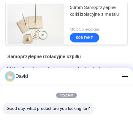
50mm Samoprzylepne
kołki izolacyjne z metalu
MOQ:Do negocjacji
KONTAKT
Samoprzylepne izolacyjne szpilki
Włókno do izolacji metalowej w budynkach pokryte cynkiem
David
1.6x24x24mm Aluminiowe kołki izolacyjne perforowane
samoprzylepne do mocowania izolacji ścian zewnętrznych
4:52 PM
12 Ga Galwanizowane Stalowe Perforatowane Wisiarki
Izolacyjne Do Systemu Powietrznego
Good day, what product are you looking for?
popularne kategorie
Wszystko