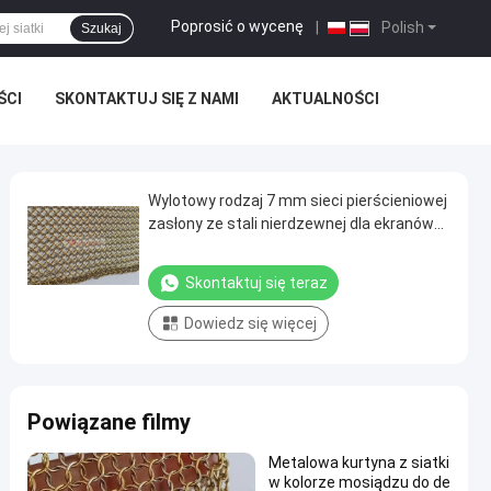
Poprosić o wycenę
|
Polish
Szukaj
ŚCI
SKONTAKTUJ SIĘ Z NAMI
AKTUALNOŚCI
Wylotowy rodzaj 7 mm sieci pierścieniowej
zasłony ze stali nierdzewnej dla ekranów
bezpieczeństwa
Skontaktuj się teraz
Dowiedz się więcej
Powiązane filmy
Metalowa kurtyna z siatki
w kolorze mosiądzu do de