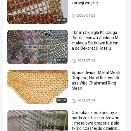
koracji wnętrz
Metalowa siatka pierścieniow
2026-01-23
a
00:40
10mm Okrągła Kolczuga
Pierścieniowa Zasłona M
etalowa Siatkowa Kurtyn
a do Dekoracji Hotelu
Metalowe siatki Drapery
00:35
2025-07-28
Space Divider Metal Mesh
Draperia, Hotel Kurtyna Br
ass Wire Chainmail Ring
Mesh
Metalowe siatki Drapery
00:28
2025-07-25
Obróbka okien Zasłony z
siatki ze stali nierdzewne
j, metalowe draperie z sia
tki kolczastej do dzielnika