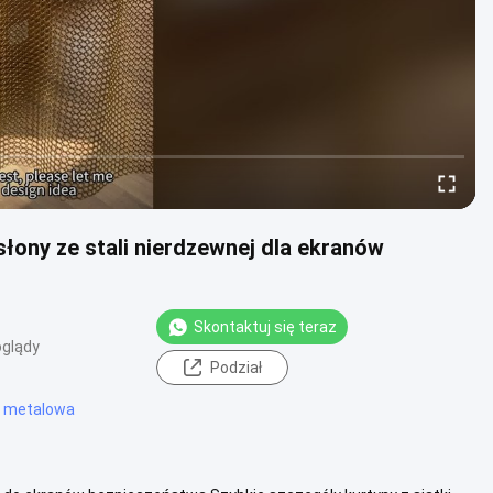
słony ze stali nierdzewnej dla ekranów
Skontaktuj się teraz
oglądy
Podział
a metalowa