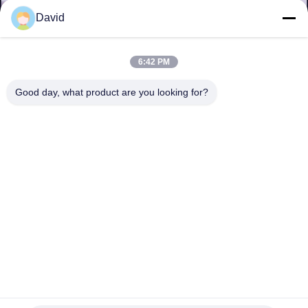
David
KONTROLA
JAKOŚCI
6:42 PM
Good day, what product are you looking for?
SKONTAKTUJ
SIĘ
Z
NAMI
AKTUALNOŚCI
PRZYPADKI
Laminowanie siatką metaliczną Tkanina architektoniczna
Szkło laminowane Dekoracyjna ściana lustrzana
SITEMAP