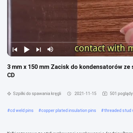
3 mm x 150 mm Zacisk do kondensatorów ze s
CD
Szpilki do spawania kręgli
2021-11-15
501 poglądy
#
cd weld pins
#
copper plated insulation pins
#
threaded stud 