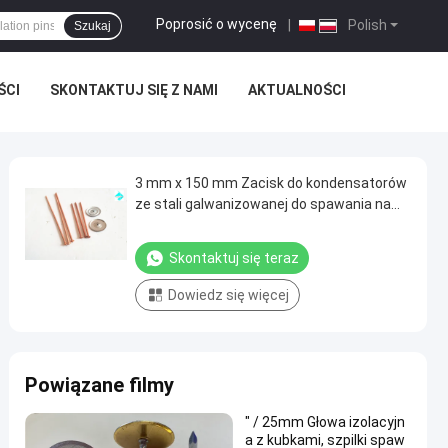
Poprosić o wycenę
|
Polish
Szukaj
ŚCI
SKONTAKTUJ SIĘ Z NAMI
AKTUALNOŚCI
3 mm x 150 mm Zacisk do kondensatorów
ze stali galwanizowanej do spawania na
płytach CD
Skontaktuj się teraz
Dowiedz się więcej
Powiązane filmy
" / 25mm Głowa izolacyjn
a z kubkami, szpilki spaw