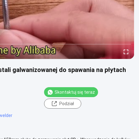
tali galwanizowanej do spawania na płytach
Skontaktuj się teraz
Podział
welder