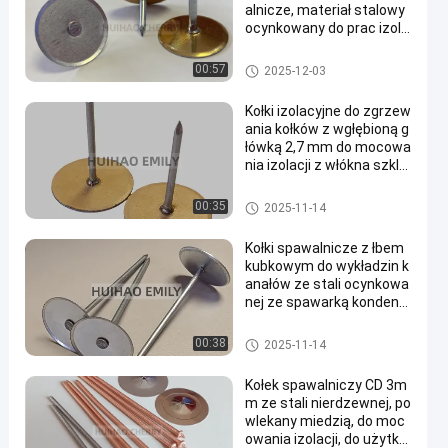
alnicze, materiał stalowy
ocynkowany do prac izola
cyjnych HVAC
Szpilki do spawania kręgli
00:57
2025-12-03
Kołki izolacyjne do zgrzew
ania kołków z wgłębioną g
łówką 2,7 mm do mocowa
nia izolacji z włókna szkla
nego na kanałach
Szpilki do spawania kręgli
00:35
2025-11-14
Kołki spawalnicze z łbem
kubkowym do wykładzin k
anałów ze stali ocynkowa
nej ze spawarką kondens
atorową
Szpilki do spawania kręgli
00:38
2025-11-14
Kołek spawalniczy CD 3m
m ze stali nierdzewnej, po
wlekany miedzią, do moc
owania izolacji, do użytku